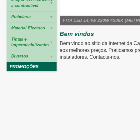
a combustível
Pichelaria
FITA LED 14,4W 220W 4200K (METR
Material Electrico
Bem vindos
Tintas e
Bem vindo ao sitio da internet da C
Impermeabilizantes
aos melhores preços. Praticamos pr
Diversos
instaladores. Contacte-nos.
PROMOÇÕES