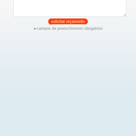
solicitar orçamento
campos de preenchimento obrigatório