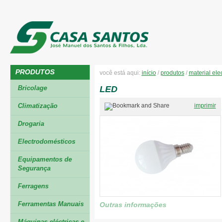
PRODUTOS
você está aqui:
início
/
produtos
/
material elec
Bricolage
LED
Climatização
imprimir
Drogaria
Electrodomésticos
Equipamentos de
Segurança
Ferragens
Ferramentas Manuais
Outras informações
Máquinas eléctricas e