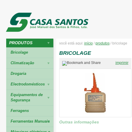
PRODUTOS
você está aqui:
início
/
produtos
/
bricolage
Bricolage
BRICOLAGE
Climatização
imprimir
Drogaria
Electrodomésticos
Equipamentos de
Segurança
Ferragens
Ferramentas Manuais
Outras informações
Máquinas eléctricas e