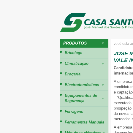
PRODUTOS
você está a
Bricolage
JOSÉ M
VALE I
Climatização
Candidatu
internacio
Drogaria
A empresa
Electrodomésticos
candidatur
e captação
Equipamentos de
– “Qualifi
Segurança
executada a
prospeção 
Ferragens
de novos cl
mercados d
Ferramentas Manuais
A empresa
desenvolve
Máquinas eléctricas e