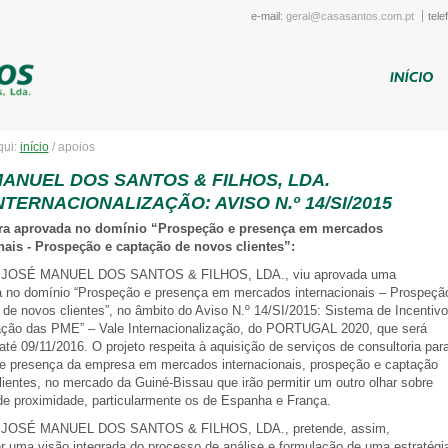
e-mail:
geral@casasantos.com.pt
tele
qui:
início
/
apoios
ANUEL DOS SANTOS & FILHOS, LDA.
NTERNACIONALIZAÇÃO: AVISO N.º 14/SI/2015
ra aprovada no domínio “Prospeção e presença em mercados
nais - Prospeção e captação de novos clientes”:
 JOSÉ MANUEL DOS SANTOS & FILHOS, LDA., viu aprovada uma
a no domínio “Prospeção e presença em mercados internacionais – Prospeçã
 de novos clientes”, no âmbito do Aviso N.º 14/SI/2015: Sistema de Incentiv
cação das PME” – Vale Internacionalização, do PORTUGAL 2020, que será
té 09/11/2016. O projeto respeita à aquisição de serviços de consultoria par
e presença da empresa em mercados internacionais, prospeção e captação
ientes, no mercado da Guiné-Bissau que irão permitir um outro olhar sobre
e proximidade, particularmente os de Espanha e França.
 JOSÉ MANUEL DOS SANTOS & FILHOS, LDA., pretende, assim,
r uma visão integrada do processo de análise e formulação de uma estratégi