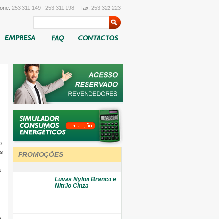
fone:
253 311 149
-
253 311 198
fax:
253 322 223
o
os
PROMOÇÕES
a
Luvas Nylon Branco e
Nitrilo Cinza
a