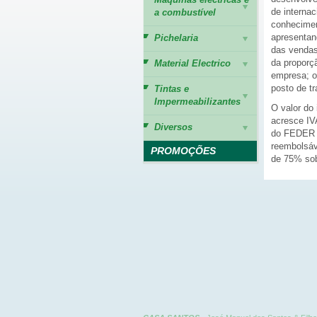
de interna
a combustível
conhecimen
apresentan
Pichelaria
das vendas
da proporç
Material Electrico
empresa; o
posto de tr
Tintas e
Impermeabilizantes
O valor do 
acresce IV
Diversos
do FEDER –
reembolsáv
PROMOÇÕES
de 75% sobr