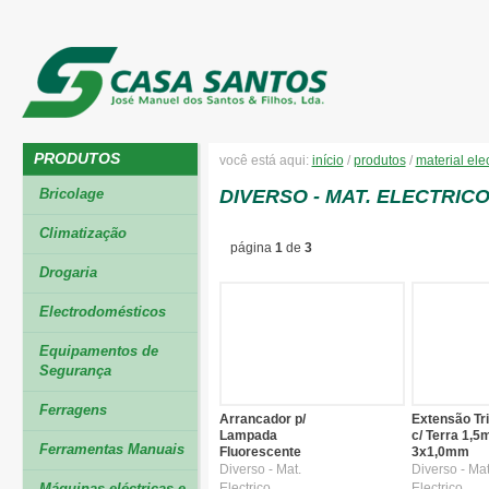
PRODUTOS
você está aqui:
início
/
produtos
/
material elec
Bricolage
DIVERSO - MAT. ELECTRIC
Climatização
página
1
de
3
Drogaria
Electrodomésticos
Equipamentos de
Segurança
Ferragens
Arrancador p/
Extensão Tri
Lampada
c/ Terra 1,5
Ferramentas Manuais
Fluorescente
3x1,0mm
Diverso - Mat.
Diverso - Mat
Máquinas eléctricas e
Electrico
Electrico