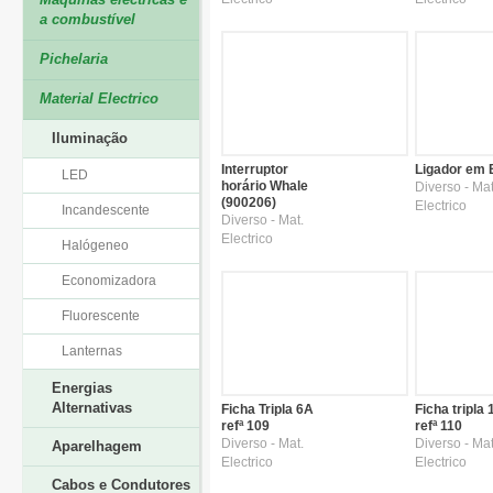
a combustível
Pichelaria
Material Electrico
Iluminação
Interruptor
Ligador em 
LED
horário Whale
Diverso - Mat
(900206)
Electrico
Incandescente
Diverso - Mat.
Electrico
Halógeneo
Economizadora
Fluorescente
Lanternas
Energias
Alternativas
Ficha Tripla 6A
Ficha tripla
refª 109
refª 110
Diverso - Mat.
Diverso - Mat
Aparelhagem
Electrico
Electrico
Cabos e Condutores