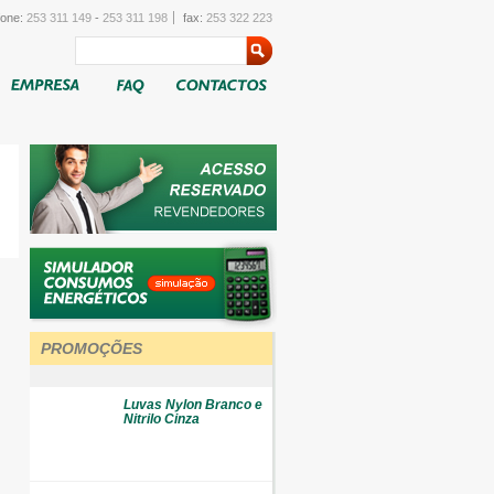
fone:
253 311 149
-
253 311 198
fax:
253 322 223
PROMOÇÕES
Luvas Nylon Branco e
Nitrilo Cinza