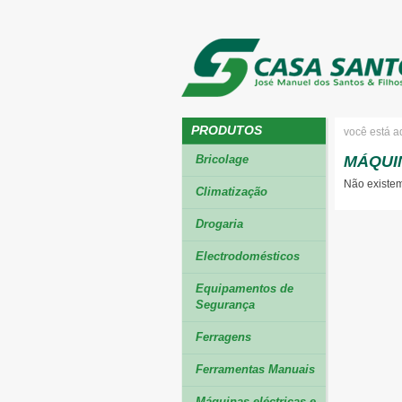
PRODUTOS
você está a
Bricolage
MÁQUI
Não existem
Climatização
Drogaria
Electrodomésticos
Equipamentos de
Segurança
Ferragens
Ferramentas Manuais
Máquinas eléctricas e