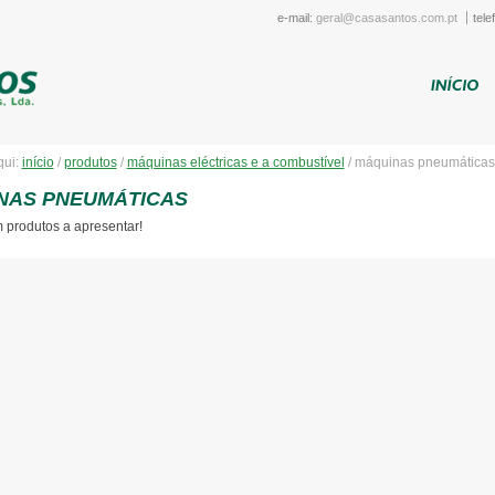
e-mail:
geral@casasantos.com.pt
tele
qui:
início
/
produtos
/
máquinas eléctricas e a combustível
/
máquinas pneumáticas
NAS PNEUMÁTICAS
 produtos a apresentar!