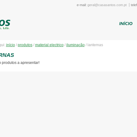
e-mail:
geral@casasantos.com.pt
tele
qui:
início
/
produtos
/
material electrico
/
iluminação
/
lanternas
RNAS
 produtos a apresentar!