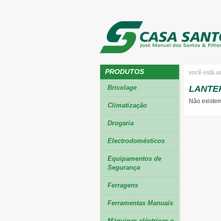
PRODUTOS
você está a
Bricolage
LANTE
Não existem
Climatização
Drogaria
Electrodomésticos
Equipamentos de
Segurança
Ferragens
Ferramentas Manuais
Máquinas eléctricas e