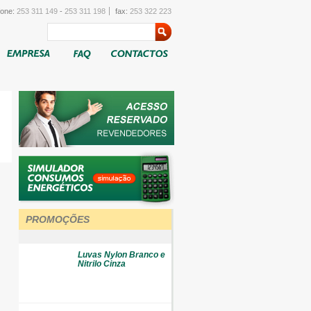
fone:
253 311 149
-
253 311 198
fax:
253 322 223
PROMOÇÕES
Luvas Nylon Branco e
Nitrilo Cinza