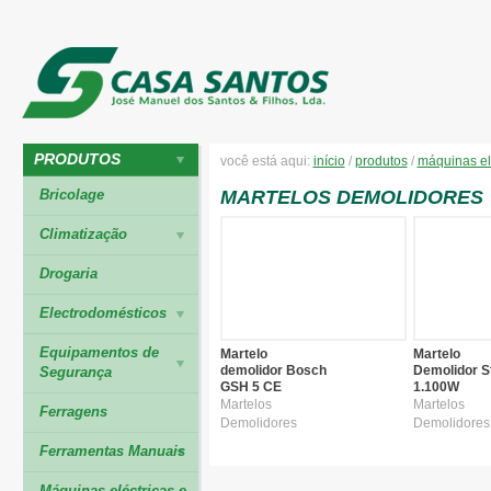
PRODUTOS
você está aqui:
início
/
produtos
/
máquinas el
Bricolage
MARTELOS DEMOLIDORES
Climatização
Drogaria
Electrodomésticos
Equipamentos de
Martelo
Martelo
demolidor Bosch
Demolidor S
Segurança
GSH 5 CE
1.100W
Martelos
Martelos
Ferragens
Demolidores
Demolidores
Ferramentas Manuais
Máquinas eléctricas e