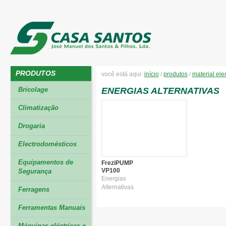
PRODUTOS
você está aqui:
início
/
produtos
/
material elec
Bricolage
ENERGIAS ALTERNATIVAS
Climatização
Drogaria
Electrodomésticos
Equipamentos de
FreziPUMP
VP100
Segurança
Energias
Alternativas
Ferragens
Ferramentas Manuais
Máquinas eléctricas e