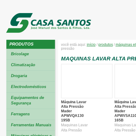
PRODUTOS
você está aqui:
início
/
produtos
/
máquinas el
pressão
Bricolage
MAQUINAS LAVAR ALTA P
Climatização
Drogaria
Electrodomésticos
Equipamentos de
Máquina Lavar
Máquina Lav
Segurança
Alta Pressão
Alta Pressã
Mader
Mader
Ferragens
APWVQA130
APWVSA11
195B
165B
Ferramentas Manuais
Maquinas Lavar
Maquinas La
Alta Pressão
Alta Pressão
Máquinas eléctricas e