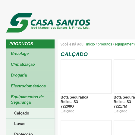
PRODUTOS
você está aqui:
início
/
produtos
/
equipament
Bricolage
CALÇADO
Climatização
Drogaria
Electrodomésticos
Equipamentos de
Bota Segurança
Bota Segur
Bellota S3
Bellota S3
Segurança
72208G
72217M
Calçado
Calçado
Calçado
Luvas
Protecção