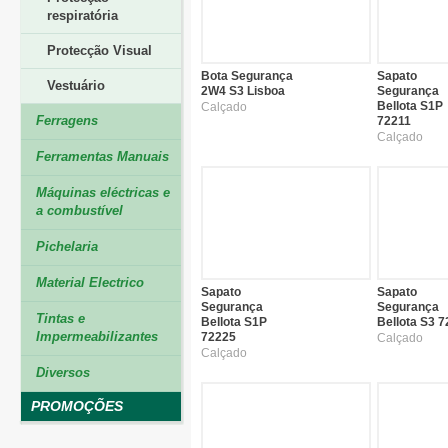
respiratória
Protecção Visual
Bota Segurança
Sapato
Vestuário
2W4 S3 Lisboa
Segurança
Bellota S1P
Calçado
Ferragens
72211
Calçado
Ferramentas Manuais
Máquinas eléctricas e
a combustível
Pichelaria
Material Electrico
Sapato
Sapato
Segurança
Segurança
Tintas e
Bellota S1P
Bellota S3 
Impermeabilizantes
72225
Calçado
Calçado
Diversos
PROMOÇÕES