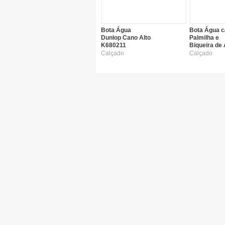
Bota Água
Bota Água c
Dunlop Cano Alto
Palmilha e
K680211
Biqueira de
Calçado
Calçado