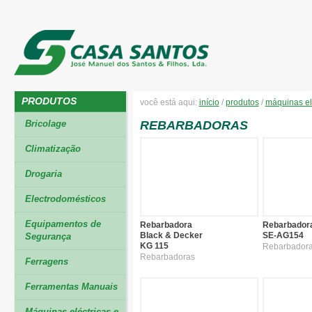
PRODUTOS
você está aqui:
início
/
produtos
/
máquinas el
Bricolage
REBARBADORAS
Climatização
Drogaria
Electrodomésticos
Equipamentos de
Rebarbadora
Rebarbador
Black & Decker
SE-AG154
Segurança
KG 115
Rebarbador
Rebarbadoras
Ferragens
Ferramentas Manuais
Máquinas eléctricas e