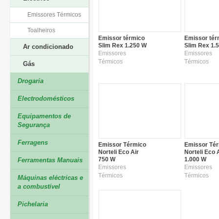
Emissores Térmicos
Toalheiros
Emissor térmico
Emissor tér
Slim Rex 1.250 W
Slim Rex 1.
Ar condicionado
Emissores
Emissores
Térmicos
Térmicos
Gás
Drogaria
Electrodomésticos
Equipamentos de
Segurança
Ferragens
Emissor Térmico
Emissor Té
Norteli Eco Air
Norteli Eco 
750 W
1.000 W
Ferramentas Manuais
Emissores
Emissores
Térmicos
Térmicos
Máquinas eléctricas e
a combustível
Pichelaria