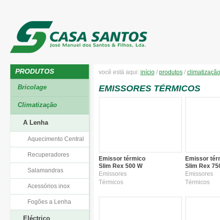
PRODUTOS
você está aqui:
início
/
produtos
/
climatizaçã
Bricolage
EMISSORES TÉRMICOS
Climatização
A Lenha
Aquecimento Central
Recuperadores
Emissor térmico
Emissor tér
Slim Rex 500 W
Slim Rex 75
Salamandras
Emissores
Emissores
Térmicos
Térmicos
Acessórios inox
Fogões a Lenha
Eléctrico