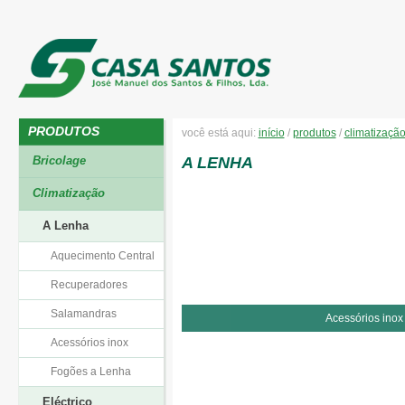
PRODUTOS
você está aqui:
início
/
produtos
/
climatizaçã
Bricolage
A LENHA
Climatização
A Lenha
Aquecimento Central
Recuperadores
Salamandras
Acessórios inox
Acessórios inox
Fogões a Lenha
Eléctrico