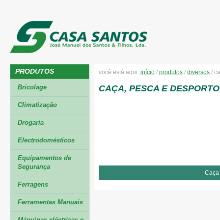
PRODUTOS
você está aqui:
início
/
produtos
/
diversos
/
ca
Bricolage
CAÇA, PESCA E DESPORTO
Climatização
Drogaria
Electrodomésticos
Equipamentos de
Segurança
Caça
Ferragens
Ferramentas Manuais
Máquinas eléctricas e