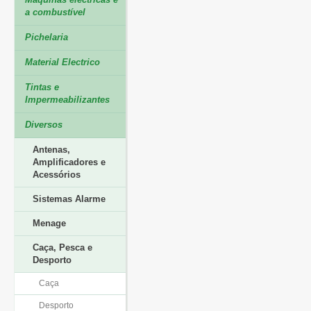
a combustível
Pichelaria
Material Electrico
Tintas e
Impermeabilizantes
Diversos
Antenas,
Amplificadores e
Acessórios
Sistemas Alarme
Menage
Caça, Pesca e
Desporto
Caça
Desporto